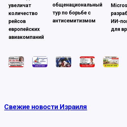
общенациональный
увеличат
Micros
тур по борьбе с
количество
разра
антисемитизмом
рейсов
ИИ-по
европейских
для в
авиакомпаний
Свежие новости Израиля