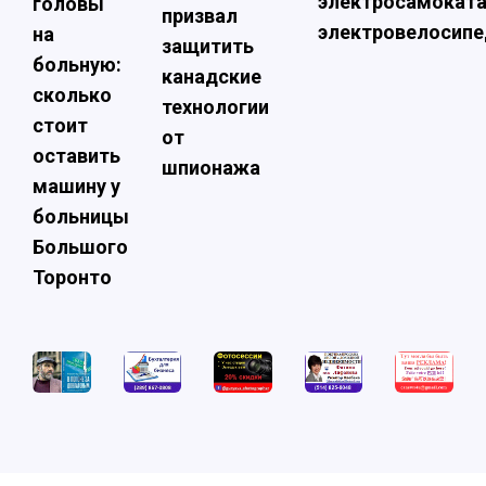
электросамоката
головы
призвал
электровелосипе
на
защитить
больную:
канадские
сколько
технологии
стоит
от
оставить
шпионажа
машину у
больницы
Большого
Торонто